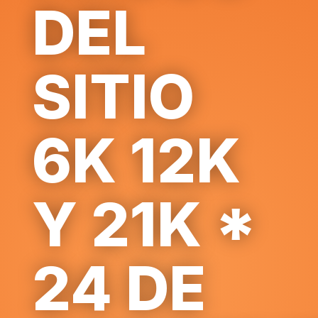
DEL
SITIO
6K 12K
Y 21K *
24 DE