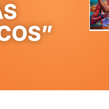
AS
ICOS”