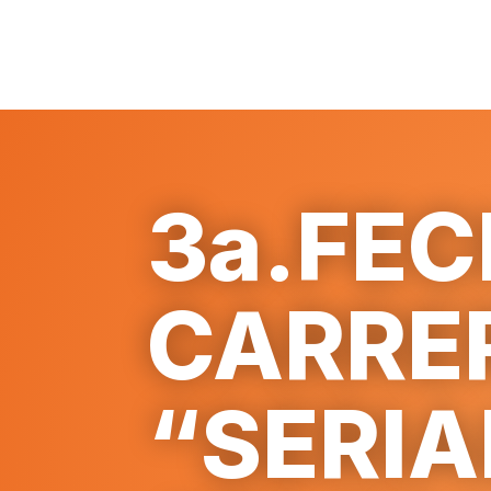
3a.FE
CARRE
“SERIA