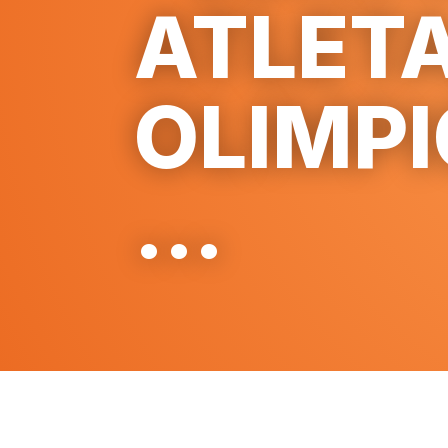
ATLET
OLIMP
...