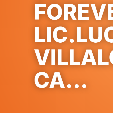
FOREV
LIC.LU
VILLA
CA...