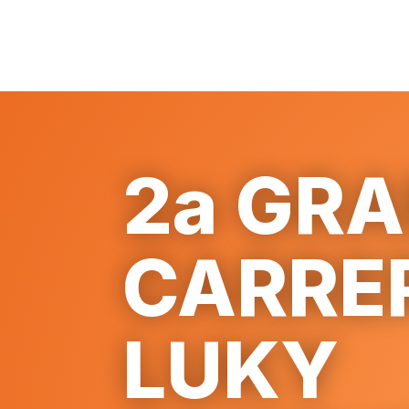
2a GR
CARRE
LUKY