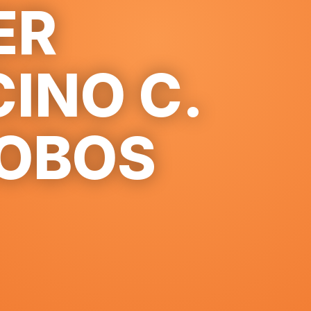
ER
CINO C.
LOBOS