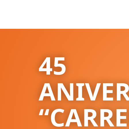
45
ANIVE
“CARR