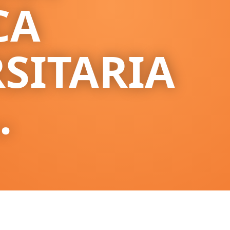
CA
SITARIA
.