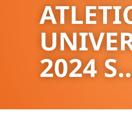
ATLETI
UNIVER
2024 S..